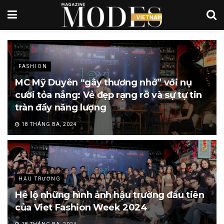
FASHION
MC Mỹ Duyên “gây thương nhớ” với nụ
cười tỏa nắng: Vẻ đẹp rạng rỡ và sự tự tin
tràn đầy năng lượng
18 THÁNG BA, 2024
HẬU TRƯỜNG
Hé lộ những hình ảnh hậu trường đầu tiên
của Viet Fashion Week 2024