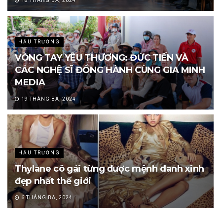
18 THÁNG BA, 2024
HẬU TRƯỜNG
VÒNG TAY YÊU THƯƠNG: ĐỨC TIẾN VÀ
CÁC NGHỆ SĨ ĐỒNG HÀNH CÙNG GIA MINH
MEDIA
19 THÁNG BA, 2024
HẬU TRƯỜNG
Thylane cô gái từng được mệnh danh xinh
đẹp nhất thế giới
6 THÁNG BA, 2024