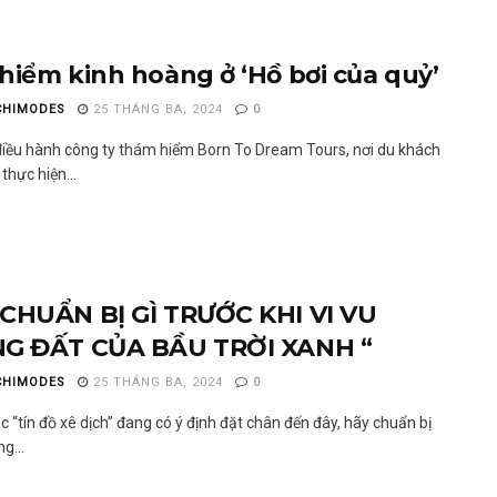
 hiểm kinh hoàng ở ‘Hồ bơi của quỷ’
CHIMODES
25 THÁNG BA, 2024
0
điều hành công ty thám hiểm Born To Dream Tours, nơi du khách
 thực hiện...
CHUẨN BỊ GÌ TRƯỚC KHI VI VU
G ĐẤT CỦA BẦU TRỜI XANH “
CHIMODES
25 THÁNG BA, 2024
0
ác “tín đồ xê dịch” đang có ý định đặt chân đến đây, hãy chuẩn bị
g...