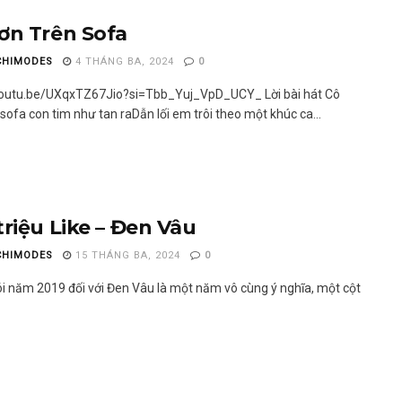
ơn Trên Sofa
CHIMODES
4 THÁNG BA, 2024
0
youtu.be/UXqxTZ67Jio?si=Tbb_Yuj_VpD_UCY_ Lời bài hát Cô
sofa con tim như tan raDẫn lối em trôi theo một khúc ca...
triệu Like – Đen Vâu
CHIMODES
15 THÁNG BA, 2024
0
ói năm 2019 đối với Đen Vâu là một năm vô cùng ý nghĩa, một cột