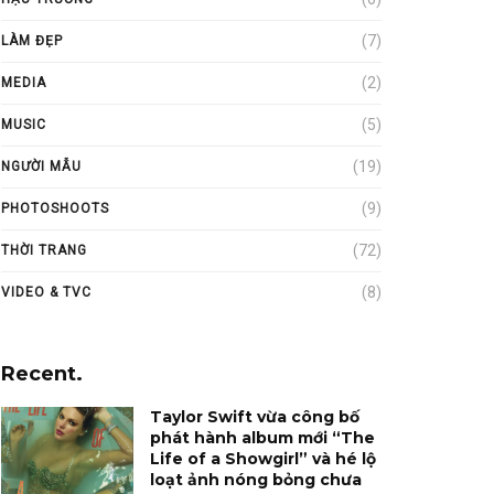
(7)
LÀM ĐẸP
(2)
MEDIA
(5)
MUSIC
(19)
NGƯỜI MẪU
(9)
PHOTOSHOOTS
(72)
THỜI TRANG
(8)
VIDEO & TVC
Recent.
Taylor Swift vừa công bố
phát hành album mới “The
Life of a Showgirl” và hé lộ
loạt ảnh nóng bỏng chưa