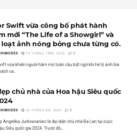
or Swift vừa công bố phát hành
m mới “The Life of a Showgirl” và
ộ loạt ảnh nóng bỏng chưa từng có.
CHIMODES
14 THÁNG TÁM, 2025
0
wift vừa khiến người hâm mộ toàn cầu bất ngờ khi hé lộ ảnh bìa
ách ca...
đẹp chủ nhà của Hoa hậu Siêu quốc
2024
CHIMODES
26 THÁNG BA, 2024
0
p Angelika Jurkowianiec là đại diện chủ nhà Ba Lan tại cuộc
ậu Siêu quốc gia 2024. Trước đó,...