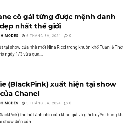
ane cô gái từng được mệnh danh
 đẹp nhất thế giới
CHIMODES
6 THÁNG BA, 2024
0
ặt tại show của nhà mốt Nina Ricci trong khuôn khổ Tuần lễ Thời
is ngày 1/3 vừa qua,...
ie (BlackPink) xuất hiện tại show
 của Chanel
CHIMODES
5 THÁNG BA, 2024
0
lackPink) thu hút ánh nhìn của khán giả và giới truyền thông khi
i show diễn của...