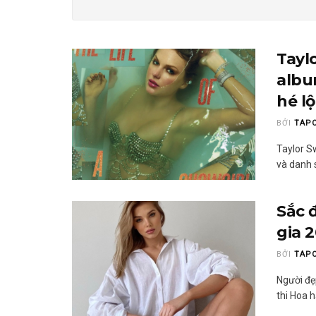
Tayl
albu
hé l
BỞI
TAP
Taylor S
và danh s
Sắc 
gia 
BỞI
TAP
Người đẹ
thi Hoa h