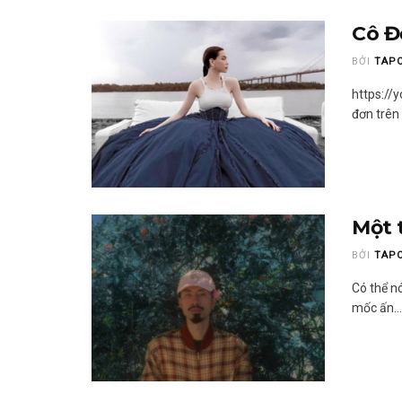
Cô Đ
BỞI
TAP
https://
đơn trên 
Một 
BỞI
TAP
Có thể n
mốc ấn...