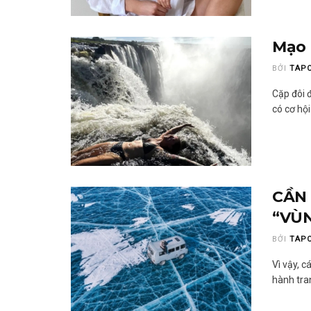
Mạo
BỞI
TAP
Cặp đôi 
có cơ hội
CẦN 
“VÙN
BỞI
TAP
Vì vậy, c
hành tran