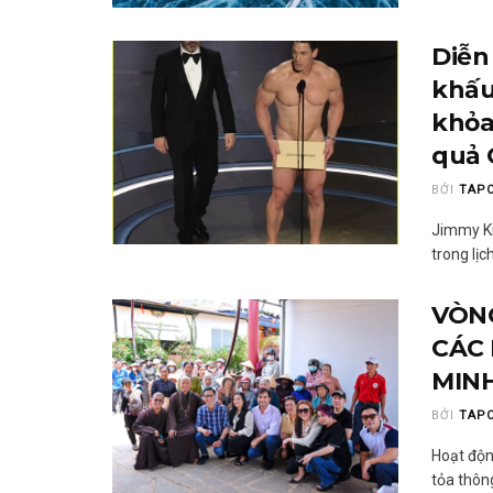
Diễn
khấu
khỏa
quả 
BỞI
TAP
Jimmy Ki
trong lịc
VÒNG
CÁC 
MIN
BỞI
TAP
Hoạt độn
tỏa thông