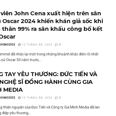
 viên John Cena xuất hiện trên sân
 Oscar 2024 khiến khán giả sốc khi
 thân 99% ra sân khấu công bố kết
Oscar
CHIMODES
12 THÁNG BA, 2024
0
mmel đã nhắc lại một trong những khoảnh khắc điên rồ nhất
h sử Oscar 50 năm trước,...
 TAY YÊU THƯƠNG: ĐỨC TIẾN VÀ
NGHỆ SĨ ĐỒNG HÀNH CÙNG GIA
H MEDIA
CHIMODES
19 THÁNG BA, 2024
0
g thiện nguyện của Đức Tiến và Công ty Gia Minh Media đã lan
 điệp yêu thương,...