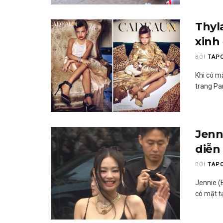
Thyl
xinh
BỞI
TAP
Khi có m
trang Par
Jenn
diễn
BỞI
TAP
Jennie (B
có mặt tạ