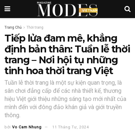
Trang Chủ
Thời trang
Tiếp lửa đam mê, khẳng
định bản thân: Tuần lễ thời
trang – Nơi hội tụ những
tinh hoa thời trang Việt
Tuần lễ thời trang là một sự kiện quan trọng, là
sân chơi đẳng cấp để các nhà thiết kế, thương
hiệu Việt giới thiệu những sáng tạo mới nhất của
mình đến với đông đảo khán giả và giới truyền
thông.
bởi
Vo Cam Nhung
11 Tháng Tư, 2024