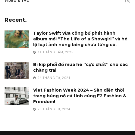
(8)
VIDEO & TVC
Recent.
Taylor Swift vừa công bố phát hành
album mới “The Life of a Showgirl” và hé
lộ loạt ảnh nóng bỏng chưa từng có.
14 THÁNG TÁM, 2025
Bí kíp phối đồ mùa hè “cực chất” cho các
chàng trai
24 THÁNG TƯ, 2024
Viet Fashion Week 2024 – Sàn diễn thời
trang bùng nổ cá tính cùng F2 Fashion &
Freedom!
23 THÁNG TƯ, 2024