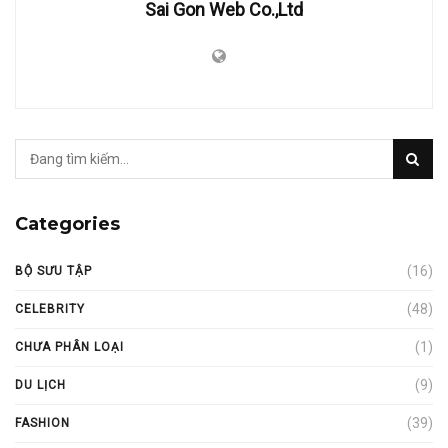
Sai Gon Web Co.,Ltd
Categories
(16)
BỘ SƯU TẬP
(48)
CELEBRITY
(1)
CHƯA PHÂN LOẠI
(9)
DU LỊCH
(39)
FASHION