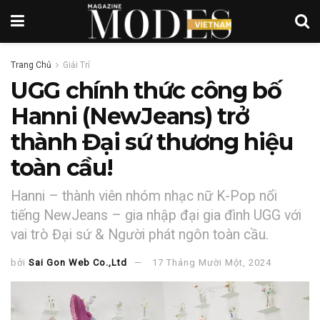
Trang Chủ
Giải Trí
UGG chính thức công bố
Hanni (NewJeans) trở
thành Đại sứ thương hiệu
toàn cầu!
Hanni – thành viên nhóm nhạc nữ K-Pop nổi
tiếng NewJeans – gia nhập đại gia đình UGG với
vai trò Đại sứ & Người phát ngôn toàn cầu.
bởi
Sai Gon Web Co.,Ltd
17 Tháng Mười Một, 2024