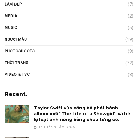
(7)
LÀM ĐẸP
(2)
MEDIA
(5)
MUSIC
(19)
NGƯỜI MẪU
(9)
PHOTOSHOOTS
(72)
THỜI TRANG
(8)
VIDEO & TVC
Recent.
Taylor Swift vừa công bố phát hành
album mới “The Life of a Showgirl” và hé
lộ loạt ảnh nóng bỏng chưa từng có.
14 THÁNG TÁM, 2025