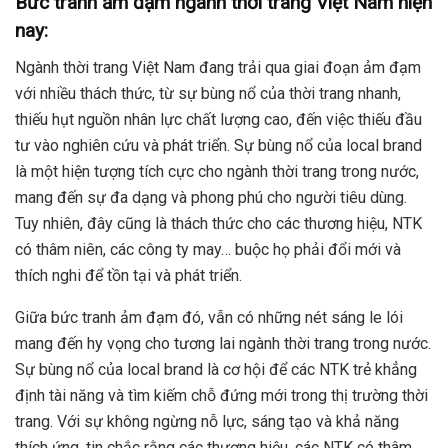
Bức tranh ảm đạm ngành thời trang Việt Nam hiện
nay:
Ngành thời trang Việt Nam đang trải qua giai đoạn ảm đạm
với nhiều thách thức, từ sự bùng nổ của thời trang nhanh,
thiếu hụt nguồn nhân lực chất lượng cao, đến việc thiếu đầu
tư vào nghiên cứu và phát triển. Sự bùng nổ của local brand
là một hiện tượng tích cực cho ngành thời trang trong nước,
mang đến sự đa dạng và phong phú cho người tiêu dùng.
Tuy nhiên, đây cũng là thách thức cho các thương hiệu, NTK
có thâm niên, các công ty may… buộc họ phải đổi mới và
thích nghi để tồn tại và phát triển.
Giữa bức tranh ảm đạm đó, vẫn có những nét sáng le lói
mang đến hy vọng cho tương lai ngành thời trang trong nước.
Sự bùng nổ của local brand là cơ hội để các NTK trẻ khẳng
định tài năng và tìm kiếm chỗ đứng mới trong thị trường thời
trang. Với sự không ngừng nỗ lực, sáng tạo và khả năng
thích ứng, tin chắc rằng các thương hiệu, các NTK có thâm