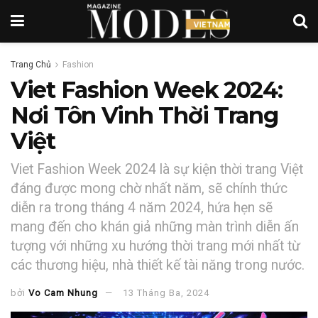
Trang Chủ
Fashion
Viet Fashion Week 2024:
Nơi Tôn Vinh Thời Trang
Việt
Viet Fashion Week 2024 là sự kiện thời trang Việt
đáng được mong chờ nhất năm, sẽ chính thức
diễn ra trong tháng 4 năm 2024, hứa hẹn sẽ
mang đến cho khán giả những màn trình diễn ấn
tượng với những xu hướng thời trang mới nhất từ
các thương hiệu, nhà thiết kế tài năng trong nước.
bởi
Vo Cam Nhung
13 Tháng Ba, 2024