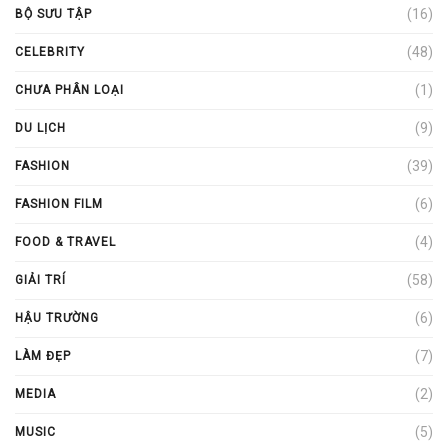
(16)
BỘ SƯU TẬP
(48)
CELEBRITY
(1)
CHƯA PHÂN LOẠI
(9)
DU LỊCH
(39)
FASHION
(6)
FASHION FILM
(4)
FOOD & TRAVEL
(58)
GIẢI TRÍ
(6)
HẬU TRƯỜNG
(7)
LÀM ĐẸP
(2)
MEDIA
(5)
MUSIC