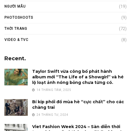
(19)
NGƯỜI MẪU
(9)
PHOTOSHOOTS
(72)
THỜI TRANG
(8)
VIDEO & TVC
Recent.
Taylor Swift vừa công bố phát hành
album mới “The Life of a Showgirl” và hé
lộ loạt ảnh nóng bỏng chưa từng có.
14 THÁNG TÁM, 2025
Bí kíp phối đồ mùa hè “cực chất” cho các
chàng trai
24 THÁNG TƯ, 2024
Viet Fashion Week 2024 – Sàn diễn thời