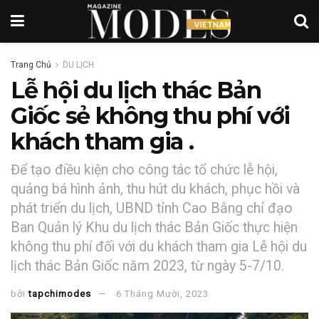
Trang Chủ
DU LỊCH
Lễ hội du lịch thác Bản
Giốc sẻ không thu phí với
khách tham gia .
Để tạo điều kiện cho công tác tổ chức lễ hội,
quảng bá hình ảnh, thu hút du khách, phục hồi và
phát triển du lịch, UBND tỉnh Cao Bằng chỉ đạo
Ban Quản lý Khu du lịch thác Bản Giốc thực hiện
không thu phí đối với du khách tham gia Lễ hội du
lịch thác Bản Giốc năm 2023, từ ngày 5-7/10.
bởi
tapchimodes
6 Tháng Mười, 2023