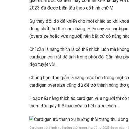
giá rét. Trước kia item này có thiết kế khá dày với
2023 đã được biến tấu theo cổ hình chữ V.
Sự thay đổi đó đã khiến cho mỗi chiếc áo khi kho
đúng chất thơ thơ nhẹ nhàng. Hiện nay áo cardigan
(oversize hoặc vừa người) nên bất cứ cô nàng nào
Chỉ cần là nàng thích là có thể nhích luôn mà khô
cardigan còn rất dễ tính trong phối đồ. Gần như ph
đẹp tuyệt vời.
Chẳng hạn đơn giản là nàng mặc bên trong một ch
cardigan oversize cũng đủ để trở thành nàng thơ
Hoặc nếu nàng thích áo cardigan vừa người thì có 
thêm đôi giày thể thao nữa là hết nước chấm.
Cardigan trở thành xu hướng thời trang thu đông 2023 được các n