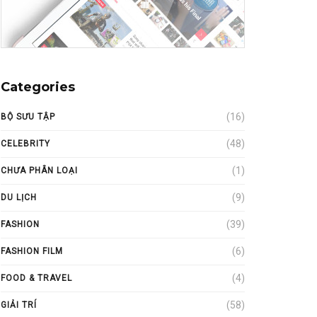
Categories
(16)
BỘ SƯU TẬP
(48)
CELEBRITY
(1)
CHƯA PHÂN LOẠI
(9)
DU LỊCH
(39)
FASHION
(6)
FASHION FILM
(4)
FOOD & TRAVEL
(58)
GIẢI TRÍ