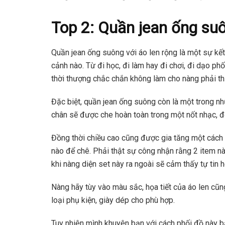
Top 2: Quần jean ống suô
Quần jean ống suông với áo len rộng là một sự kế
cảnh nào. Từ đi học, đi làm hay đi chơi, đi dạo p
thời thượng chắc chắn không làm cho nàng phải th
Đặc biệt, quần jean ống suông còn là một trong n
chân sẽ được che hoàn toàn trong một nốt nhạc, đô
Đồng thời chiều cao cũng được gia tăng một cách 
nào để chê. Phải thật sự công nhận rằng 2 item nà
khi nàng diện set này ra ngoài sẽ cảm thấy tự tin h
Nàng hãy tùy vào màu sắc, họa tiết của áo len cũ
loại phụ kiện, giày dép cho phù hợp.
Tuy nhiên mình khuyên bạn với cách phối đồ này b