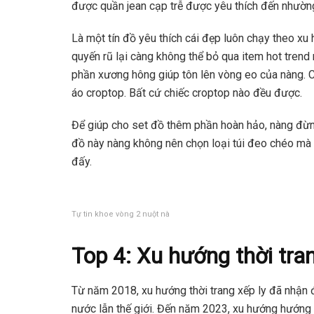
được quần jean cạp trễ được yêu thích đến nhườn
Là một tín đồ yêu thích cái đẹp luôn chạy theo xu
quyến rũ lại càng không thể bỏ qua item hot trend n
phần xương hông giúp tôn lên vòng eo của nàng. Ch
áo croptop. Bất cứ chiếc croptop nào đều được.
Để giúp cho set đồ thêm phần hoàn hảo, nàng đừng
đồ này nàng không nên chọn loại túi đeo chéo mà t
đấy.
Tự tin khoe vòng 2 nuột nà
Top 4: Xu hướng thời tran
Từ năm 2018, xu hướng thời trang xếp ly đã nhận đ
nước lẫn thế giới. Đến năm 2023, xu hướng hướng 