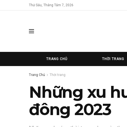
Thứ Sáu, Tháng Tám 7, 2026
TRANG CHỦ
THỜI TRANG
Trang Chủ
Thời trang
Những xu hư
đông 2023