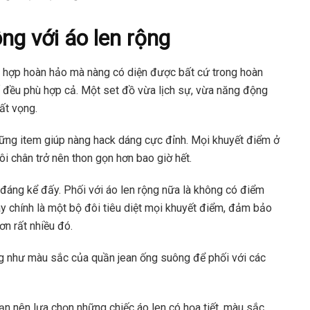
ng với áo len rộng
t hợp hoàn hảo mà nàng có diện được bất cứ trong hoàn
hố đều phù hợp cả. Một set đồ vừa lịch sự, vừa năng động
ất vọng.
hững item giúp nàng hack dáng cực đỉnh. Mọi khuyết điểm ở
i chân trở nên thon gọn hơn bao giờ hết.
đáng kể đấy. Phối với áo len rộng nữa là không có điểm
y chính là một bộ đôi tiêu diệt mọi khuyết điểm, đảm bảo
ơn rất nhiều đó.
ng như màu sắc của quần jean ống suông để phối với các
ạn nên lựa chọn những chiếc áo len có họa tiết, màu sắc