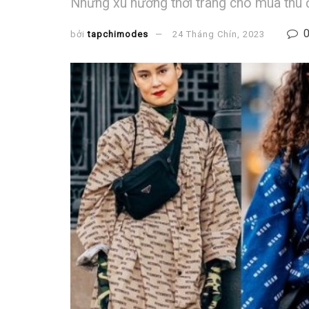
Những xu hướng thời trang cho mùa thu
bởi
tapchimodes
24 Tháng Chín, 2023