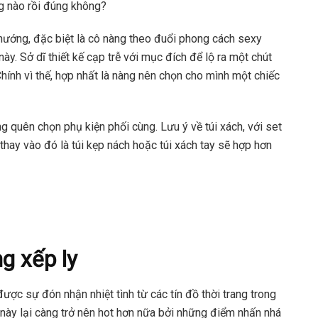
g nào rồi đúng không?
 hướng, đặc biệt là cô nàng theo đuổi phong cách sexy
ày. Sở dĩ thiết kế cạp trễ với mục đích để lộ ra một chút
ính vì thế, hợp nhất là nàng nên chọn cho mình một chiếc
 quên chọn phụ kiện phối cùng. Lưu ý về túi xách, với set
hay vào đó là túi kẹp nách hoặc túi xách tay sẽ hợp hơn
g xếp ly
ược sự đón nhận nhiệt tình từ các tín đồ thời trang trong
này lại càng trở nên hot hơn nữa bởi những điểm nhấn nhá