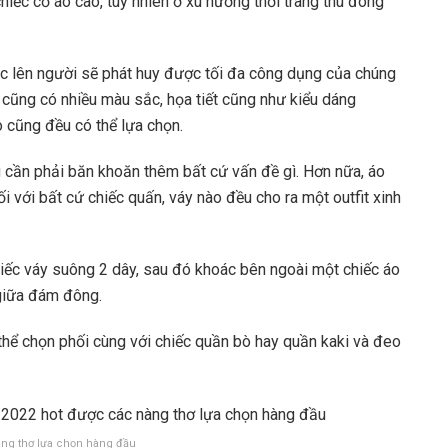
 chiếc cổ áo cao, tuy nhiên ở xu hướng thời trang thu đông
ác lên người sẽ phát huy được tối đa công dụng của chúng
 cũng có nhiều màu sắc, họa tiết cũng như kiểu dáng
 cũng đều có thể lựa chọn.
ng cần phải băn khoăn thêm bất cứ vấn đề gì. Hơn nữa, áo
ối với bất cứ chiếc quấn, váy nào đều cho ra một outfit xinh
iếc váy suông 2 dây, sau đó khoác bên ngoài một chiếc áo
 giữa đám đông.
thể chọn phối cùng với chiếc quần bò hay quần kaki và đeo
àng thơ lựa chọn hàng đầu