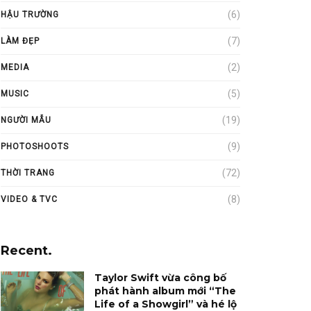
(6)
HẬU TRƯỜNG
(7)
LÀM ĐẸP
(2)
MEDIA
(5)
MUSIC
(19)
NGƯỜI MẪU
(9)
PHOTOSHOOTS
(72)
THỜI TRANG
(8)
VIDEO & TVC
Recent.
Taylor Swift vừa công bố
phát hành album mới “The
Life of a Showgirl” và hé lộ