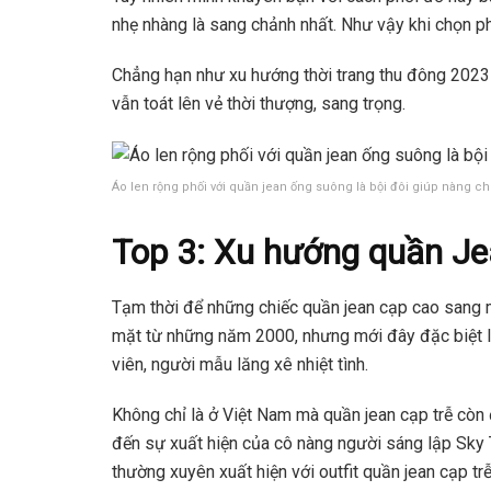
nhẹ nhàng là sang chảnh nhất. Như vậy khi chọn ph
Chẳng hạn như xu hướng thời trang thu đông 2023 
vẫn toát lên vẻ thời thượng, sang trọng.
Áo len rộng phối với quần jean ống suông là bội đôi giúp nàng c
Top 3: Xu hướng quần Je
Tạm thời để những chiếc quần jean cạp cao sang mộ
mặt từ những năm 2000, nhưng mới đây đặc biệt l
viên, người mẫu lăng xê nhiệt tình.
Không chỉ là ở Việt Nam mà quần jean cạp trễ còn
đến sự xuất hiện của cô nàng người sáng lập Sky 
thường xuyên xuất hiện với outfit quần jean cạp t