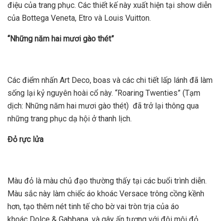
điệu của trang phục. Các thiết kế này xuất hiện tại show diễn
của Bottega Veneta, Etro và Louis Vuitton.
“Những năm hai mươi gào thét”
Các điểm nhấn Art Deco, boas và các chi tiết lấp lánh đã làm
sống lại kỷ nguyên hoài cổ này. “Roaring Twenties” (Tạm
dịch: Những năm hai mươi gào thét) đã trở lại thông qua
những trang phục dạ hội ở thanh lịch.
Đỏ rực lửa
Màu đỏ là màu chủ đạo thường thấy tại các buổi trình diễn.
Màu sắc này làm chiếc áo khoác Versace trông cồng kềnh
hơn, tạo thêm nét tinh tế cho bờ vai tròn trịa của áo
khoác Dolce & Gabbana, và gây ấn tượng với đôi môi đỏ